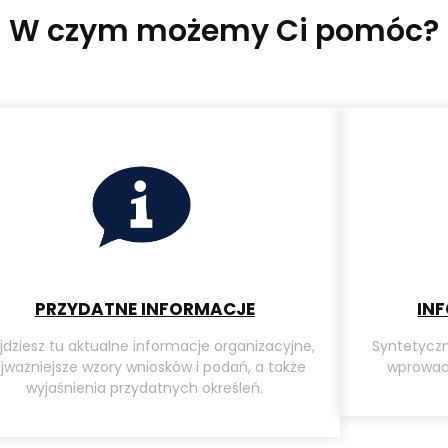
W czym możemy Ci pomóc?
PRZYDATNE INFORMACJE
IN
jdziesz tu aktualne informacje organizacyjne,
Syntetyczn
jważniejsze wzory wniosków i podań, a także
wprowadz
wyjaśnienia przydatnych określeń.